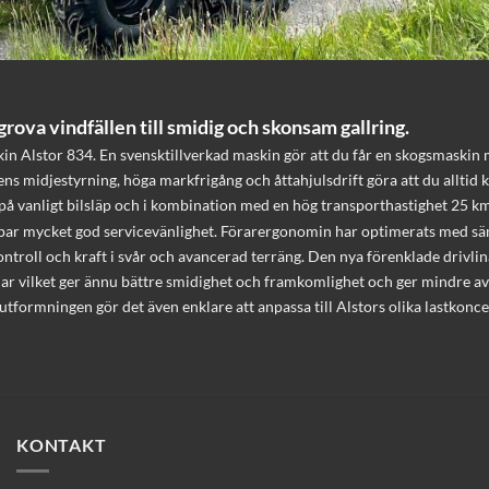
ova vindfällen till smidig och skonsam gallring.
kin Alstor 834. En svensktillverkad maskin gör att du får en skogsmaskin m
s midjestyrning, höga markfrigång och åttahjulsdrift göra att du alltid k
på vanligt bilsläp och i kombination med en hög transporthastighet 25 km/
par mycket god servicevänlighet. Förarergonomin har optimerats med sänk
ntroll och kraft i svår och avancerad terräng. Den nya förenklade drivli
lväxlar vilket ger ännu bättre smidighet och framkomlighet och ger mindre 
tformningen gör det även enklare att anpassa till Alstors olika lastkonc
KONTAKT