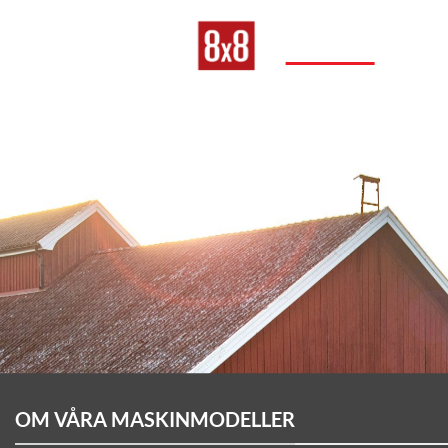
Skip
to
MODELLER
BYGG DI
content
OM VÅRA MASKINMODELLER