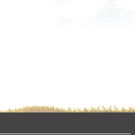
TAKT
AKTUELLT
+46 524-407 45