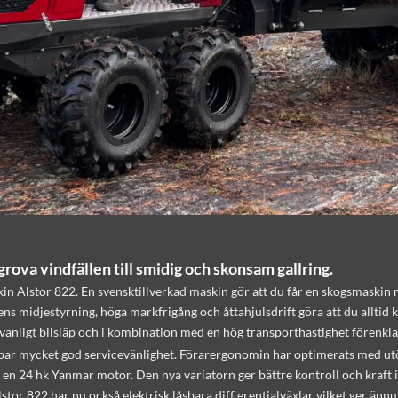
ova vindfällen till smidig och skonsam gallring.
kin Alstor 822. En svensktillverkad maskin gör att du får en skogsmaskin m
s midjestyrning, höga markfrigång och åttahjulsdrift göra att du alltid ka
vanligt bilsläp och i kombination med en hög transporthastighet förenklar
par mycket god servicevänlighet. Förarergonomin har optimerats med utöka
 en 24 hk Yanmar motor. Den nya variatorn ger bättre kontroll och kraft i
lstor 822 har nu också elektrisk låsbara diff erentialväxlar vilket ger ä