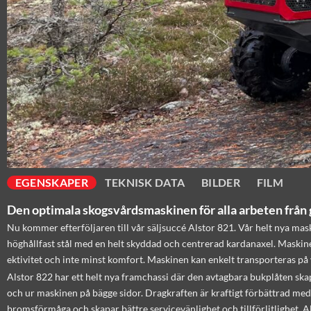
EGENSKAPER
TEKNISK DATA
BILDER
FILM
Den optimala skogsvårdsmaskinen för alla arbeten från gr
Nu kommer efterföljaren till vår säljsuccé Alstor 821. Vår helt nya mas
höghållfast stål med en helt skyddad och centrerad kardanaxel. Maskinen
ektivitet och inte minst komfort. Maskinen kan enkelt transporteras på 
Alstor 822 har ett helt nya framchassi där den avtagbara bukplåten ska
och ur maskinen på bägge sidor. Dragkraften är kraftigt förbättrad med
bromsförmåga och skapar bättre servicevänlighet och tillförlitlighet. A