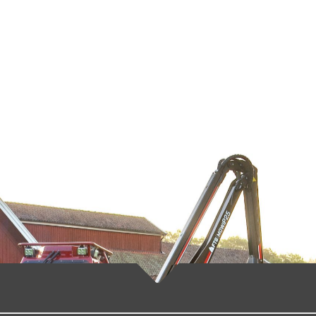
N ALSTOR
ÅTERFÖRSÄLJARE
BILDER & MEDIA
OM OSS
KON