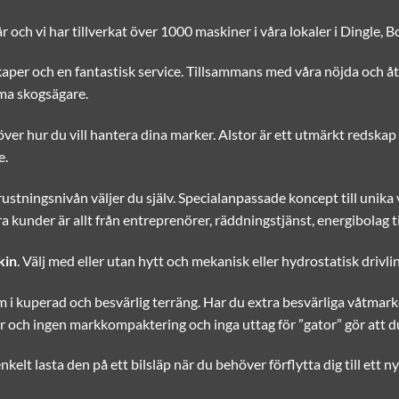
 och vi har tillverkat över 1000 maskiner i våra lokaler i Dingle, 
kaper och en fantastisk service. Tillsammans med våra nöjda och å
ma skogsägare.
ver hur du vill hantera dina marker. Alstor är ett utmärkt redskap 
e.
stningsnivån väljer du själv. Specialanpassade koncept till unik
a kunder är allt från entreprenörer, räddningstjänst, energibolag
kin
. Välj med eller utan hytt och mekanisk eller hydrostatisk drivlin
am i kuperad och besvärlig terräng. Har du extra besvärliga våtma
 och ingen markkompaktering och inga uttag för ”gator” gör att du
kelt lasta den på ett bilsläp när du behöver förflytta dig till et