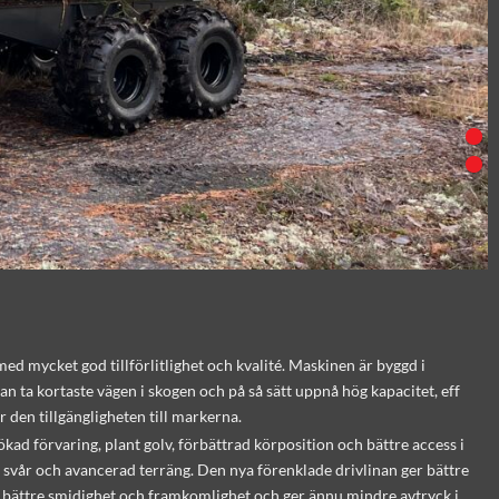
ed mycket god tillförlitlighet och kvalité. Maskinen är byggd i
n ta kortaste vägen i skogen och på så sätt uppnå hög kapacitet, eff
 den tillgängligheten till markerna.
d förvaring, plant golv, förbättrad körposition och bättre access i
 svår och avancerad terräng. Den nya förenklade drivlinan ger bättre
nnu bättre smidighet och framkomlighet och ger ännu mindre avtryck i