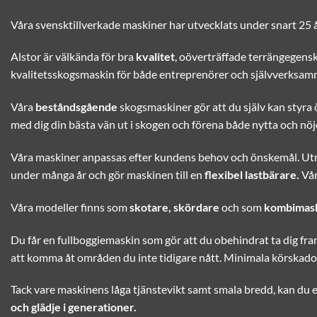
Våra svensktillverkade maskiner har utvecklats under snart 25 år
Alstor är välkända för bra
kvalitet
, oöverträffade terrängegens
kvalitetsskogsmaskin för både entreprenörer och självverksam
Våra
beståndsgående
skogsmaskiner gör att du själv kan styra ö
med dig din bästa vän ut i skogen och förena både nytta och nöj
Våra maskiner anpassas efter kundens behov och önskemål. Utru
under många år och gör maskinen till en
flexibel lastbärare.
Vår
Våra modeller finns som
skotare, skördare
och som
kombimas
Du får en fullboggiemaskin som gör att du obehindrat ta dig fr
att komma åt områden du inte tidigare nått. Minimala körskador
Tack vare maskinens låga tjänstevikt samt smala bredd, kan du en
och glädje i generationer.