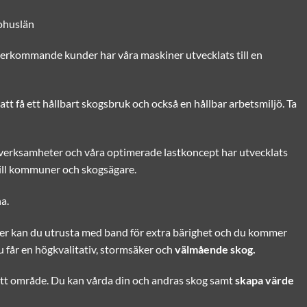
Bohuslän
terkommande kunder har våra maskiner utvecklats till en
att få ett hållbart skogsbruk och också en hållbar arbetsmiljö. Ta
a verksamheter och våra optimerade lastkoncept har utvecklats
 till kommuner och skogsägare.
a.
rker kan du utrusta med band för extra bärighet och du kommer
 får en högkvalitativ, stormsäker och
välmående skog.
t nytt område. Du kan vårda din och andras skog samt
skapa värde