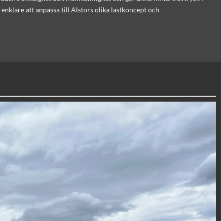
klare att anpassa till Alstors olika lastkoncept och