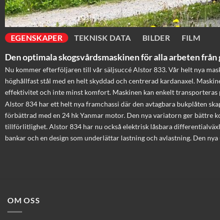
EGENSKAPER
TEKNISK DATA
BILDER
FILM
Den optimala skogsvårdsmaskinen för alla arbeten från gr
Nu kommer efterföljaren till vår säljsuccé Alstor 833. Vår helt nya mas
höghållfast stål med en helt skyddad och centrerad kardanaxel. Maskinen
effektivitet och inte minst komfort. Maskinen kan enkelt transporteras 
Alstor 834 har ett helt nya framchassi där den avtagbara bukplåten ska
förbättrad med en 24 hk Yanmar motor. Den nya variatorn ger bättre ko
tillförlitlighet. Alstor 834 har nu också elektrisk låsbara differentia
bankar och en design som underlättar lastning och avlastning. Den nya u
OM OSS